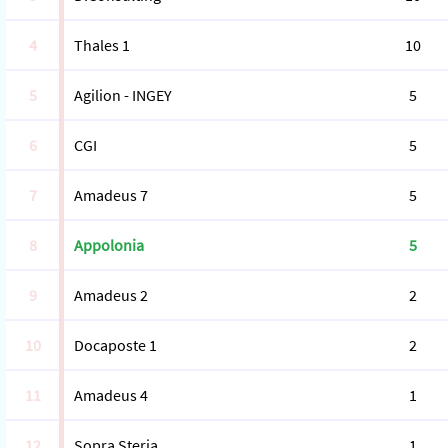
4
Thales 1
10
5
Agilion - INGEY
5
6
CGI
5
7
Amadeus 7
5
8
Appolonia
5
9
Amadeus 2
2
10
Docaposte 1
2
11
Amadeus 4
1
12
Sopra Steria
1