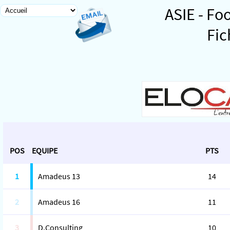
ASIE - Fo
Fic
POS
EQUIPE
PTS
1
Amadeus 13
14
2
Amadeus 16
11
3
D.Consulting
10