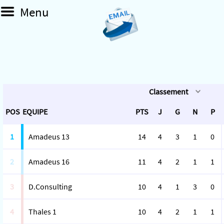
Menu
Classement
POS
EQUIPE
PTS
J
G
N
P
1
Amadeus 13
14
4
3
1
0
2
Amadeus 16
11
4
2
1
1
3
D.Consulting
10
4
1
3
0
4
Thales 1
10
4
2
1
1