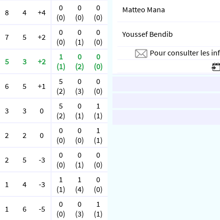
0
0
0
Matteo Mana
8
4
+4
(0)
(0)
(0)
0
0
0
Youssef Bendib
7
5
+2
(0)
(1)
(0)
Pour consulter les i
1
0
0
5
3
+2
(1)
(2)
(0)
5
0
0
6
5
+1
(2)
(3)
(0)
5
0
1
3
3
0
(2)
(1)
(1)
0
0
1
2
2
0
(0)
(0)
(1)
0
0
0
2
5
-3
(0)
(1)
(0)
1
1
0
1
4
-3
(1)
(4)
(0)
0
0
1
1
6
-5
(0)
(3)
(1)