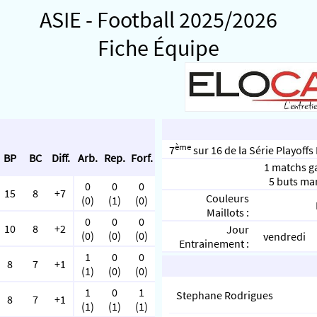
ASIE - Football 2025/2026
Fiche Équipe
ème
7
sur 16 de la Série Playoffs
BP
BC
Diff.
Arb.
Rep.
Forf.
1 matchs g
5 buts ma
0
0
0
15
8
+7
Couleurs
(0)
(1)
(0)
Maillots :
0
0
0
10
8
+2
Jour
(0)
(0)
(0)
vendredi
Entrainement :
1
0
0
8
7
+1
(1)
(0)
(0)
1
0
1
Stephane Rodrigues
8
7
+1
(1)
(1)
(1)