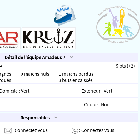
Détail de l'équipe Amadeus 7
5 pts (+2)
 B
agnés
0 matchs nuls
1 matchs perdus
rqués
3 buts encaissés
Domicile : Vert
Extérieur : Vert
Coupe : Non
Responsables
:
Connectez vous
:
Connectez vous