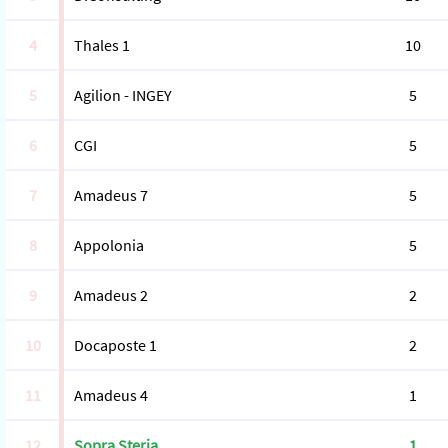
4
Thales 1
10
5
Agilion - INGEY
5
6
CGI
5
7
Amadeus 7
5
8
Appolonia
5
9
Amadeus 2
2
10
Docaposte 1
2
11
Amadeus 4
1
12
Sopra Steria
1