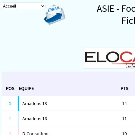
ASIE - Fo
Fic
POS
EQUIPE
PTS
1
Amadeus 13
14
2
Amadeus 16
11
3
D.Consulting
10