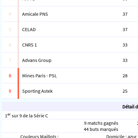
4
Amicale PNS
37
5
CELAD
37
6
CNRS 1
33
7
Advans Group
33
8
Mines Paris - PSL
28
9
Sporting Astek
25
Détail 
er
1
sur 9 de la Série C
9 matchs gagnés
44 buts marqués
Couleurs Maillots :
Domicile : azur