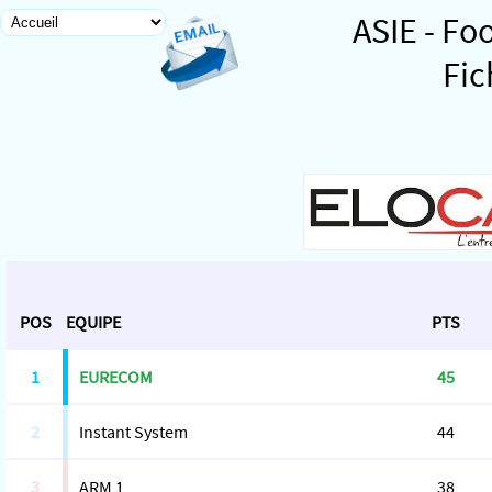
ASIE - Fo
Fic
POS
EQUIPE
PTS
1
EURECOM
45
2
Instant System
44
3
ARM 1
38